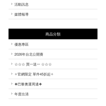
活動訊息
媒體報導
商品分類
優惠專區
2026年台北公開賽
☆☆☆ 買一送一 ☆☆☆
✧官網限定 單件45折起✧
❖巴黎奧運周邊❖
年度出清