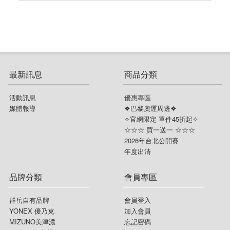
最新訊息
商品分類
活動訊息
優惠專區
媒體報導
❖巴黎奧運周邊❖
✧官網限定 單件45折起✧
☆☆☆ 買一送一 ☆☆☆
2026年台北公開賽
年度出清
品牌分類
會員專區
群岳自有品牌
會員登入
YONEX 優乃克
加入會員
MIZUNO美津濃
忘記密碼