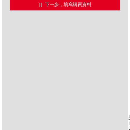
頁公告。
下一步，填寫購買資料
★離島地區一律使用【郵局】寄送，需較長
工作天，配送時間依郵局規定。
★下單後，您可以到『會員專區』→『訂單
查詢』→『訂單內容』確認您訂單處理狀況
★提醒您：本商場收到訂單後，如商品因為
缺貨、停產等因素，導致無法如期出貨，會
以電子信箱聯繫，並取消交易，不另行通
知。造成不便盡請見諒。
★本公司保留訂單出貨與否的權利。
【購買後注意事項】
本公司上班時間為週一至週五 10:00-
17:00，國定假日等非上班時間暫停客服作