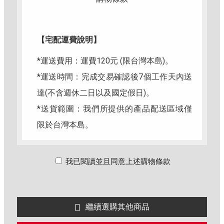
【宅配運費說明】
*運送費用：運費120元 (限台灣本島)。
*運送時間：完成交易確認後7個工作天內送
達(不含週休二日以及國定假日)。
*送貨範圍：我們所提供的產品配送區域僅
限於台灣本島。
*門市自取：請於接到通知後，於門市營業
時間，提供訂單號碼、攜帶証件到群岳黎明
我已閱讀並且同意上述購物條款
館取貨。
★賣場使用【皮卡物流】配送，部分偏遠地
繼續選購其他商品
區配送需較長工作天，詳情請參閱各貨運網