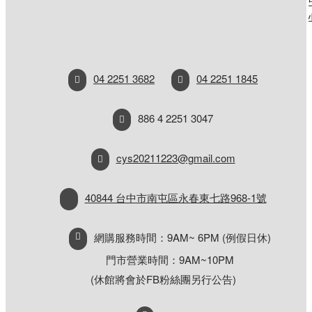
音光碟類產品不得拆封，否則恕不接受退
貨。
群岳運動休閒集團受理消費者的退換貨，從
商品收訖起7天內為退換貨保證期，若超過
04 2251 3682
04 2251 1845
此期間視同驗收完成不得退換貨。
886 4 2251 3047
【黎明店】
cys20211223@gmail.com
門市地址：台中市南屯區永春東七路
968-1號 (網購部門所在地)
40844 台中市南屯區永春東七路968-1號
聯絡資訊：<門市>04-2251 1845
網購服務時間：9AM~ 6PM (例假日休)
營業時間：週一至週五
門市營業時間：9AM~10PM
_9:00~22:00、假日
(含國定假
(休館將會於FB粉絲團另行公告)
_9:30~22:00
日)