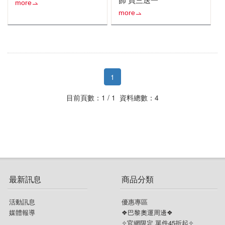
more
more
1
目前頁數：1 / 1 資料總數：4
最新訊息
商品分類
活動訊息
優惠專區
媒體報導
❖巴黎奧運周邊❖
✧官網限定 單件45折起✧