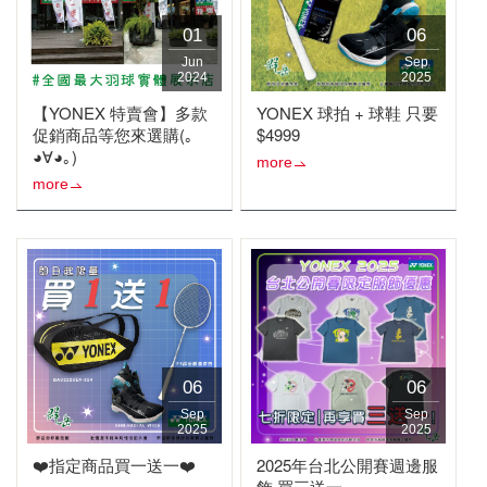
01
06
Jun
Sep
2024
2025
【YONEX 特賣會】多款
YONEX 球拍 + 球鞋 只要
促銷商品等您來選購(｡
$4999
◕∀◕｡)
more
more
06
06
Sep
Sep
2025
2025
❤️指定商品買一送一❤️
2025年台北公開賽週邊服
飾 買三送一