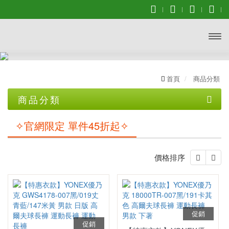
開啟
主選
首頁
商品分類
單
商品分類
優惠專區
✧官網限定 單件45折起✧
2026年台北公開賽
價格排序
☆☆☆ 買一送一 ☆☆☆
❖巴黎奧運周邊❖
✧官網限定 單件45折起✧
促銷
年度出清
促銷