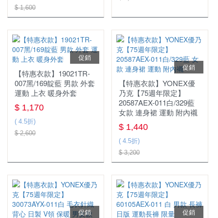
$ 1,600
頭帶&護腕
促銷
促銷
【特惠衣款】19021TR-
007黑/169靛藍 男款 外套
【特惠衣款】YONEX優
運動 上衣 暖身外套
乃克【75週年限定】
20587AEX-011白/329藍
$ 1,170
女款 連身裙 運動 附內襯
( 4.5折)
$ 1,440
$ 2,600
( 4.5折)
$ 3,200
促銷
促銷