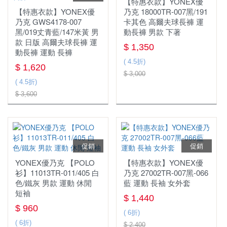
【特惠衣款】YONEX優
【特惠衣款】YONEX優
乃克 18000TR-007黑/191
群岳嚴選 ⌔F4自有品牌⌔
✧٩ 優惠服飾 و✧
乃克 GWS4178-007
卡其色 高爾夫球長褲 運
黑/019丈青藍/147米黃 男
動長褲 男款 下著
服飾
⏦ MIZUNO服飾 ⏦
款 日版 高爾夫球長褲 運
$ 1,350
動長褲 運動 長褲
慢跑鞋
男上衣
( 4.5折)
$ 1,620
$ 3,000
羽球鞋
女上衣
( 4.5折)
$ 3,600
羽球拍
YONEX優乃克
女下著
羽球線
MIZUNO美津濃
男下著
羽毛球
兒童款 羽球鞋
兒童款
促銷
促銷
運動包款
YONEX優乃克 【POLO
【特惠衣款】YONEX優
衫】11013TR-011/405 白
乃克 27002TR-007黑-066
配件
鞋袋
色/鐵灰 男款 運動 休閒
藍 運動 長袖 女外套
短袖
$ 1,440
護具
握把布
羽球矩形包/背包
$ 960
( 6折)
☆ 指定球拍贈指定線
( 6折)
襪子&毛巾
$ 2,400