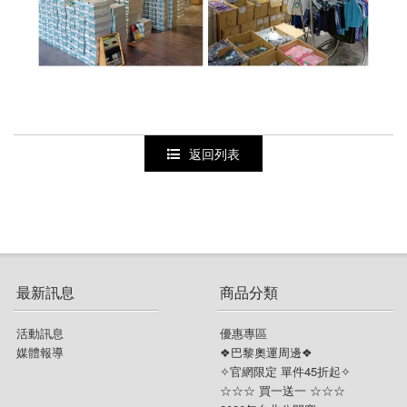
返回列表
最新訊息
商品分類
活動訊息
優惠專區
媒體報導
❖巴黎奧運周邊❖
✧官網限定 單件45折起✧
☆☆☆ 買一送一 ☆☆☆