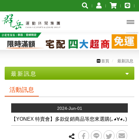
開啟
主選
單
首頁
最新訊息
最新訊息
活動訊息
活動訊息
媒體報導
2024-Jun-01
【YONEX 特賣會】多款促銷商品等您來選購(｡◕∀◕｡)