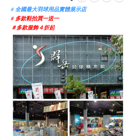
# 全國最大羽球用品實體展示店
# 多款鞋拍買一送一
＃多款服飾４折起