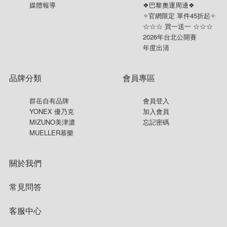
媒體報導
❖巴黎奧運周邊❖
✧官網限定 單件45折起✧
☆☆☆ 買一送一 ☆☆☆
2026年台北公開賽
年度出清
品牌分類
會員專區
群岳自有品牌
會員登入
YONEX 優乃克
加入會員
MIZUNO美津濃
忘記密碼
MUELLER慕樂
關於我們
常見問答
客服中心