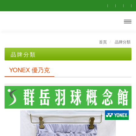
開啟主
首頁
品牌分類
選單
品牌分類
群岳自有品牌
YONEX 優乃克
YONEX 優乃克
MIZUNO美津濃
MUELLER慕樂