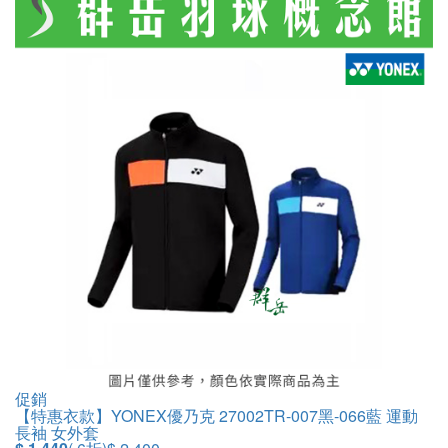
促銷
【特惠衣款】YONEX優乃克 27002TR-007黑-066藍 運動
長袖 女外套