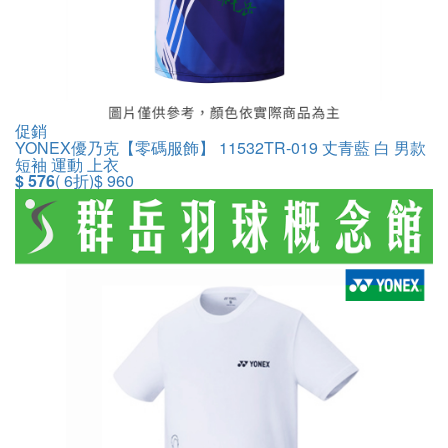
促銷
YONEX優乃克【零碼服飾】 11532TR-019 丈青藍 白 男款
短袖 運動 上衣
$ 576
( 6折)
$ 960