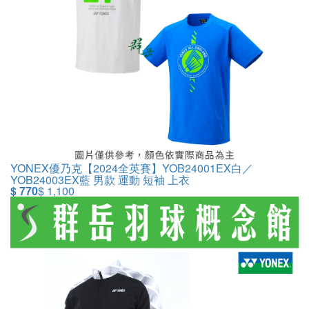
YONEX優乃克【2024全英賽】YOB24001EX白／
YOB24003EX藍 男款 運動 短袖 上衣
$ 770
$ 1,100