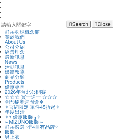
Search
Close
群
群岳羽球概念館
開
主
關於我們
岳
啟
About Us
導
羽
主
公司介紹
覽
球
選
經營理念
Navigation
概
單
最新訊息
念
News
館
活動訊息
媒體報導
商品分類
Products
優惠專區
2026年台北公開賽
☆☆☆ 買一送一 ☆☆☆
❖巴黎奧運周邊❖
✧官網限定 單件45折起✧
年度出清
✧٩ 優惠服飾 و✧
⏦ MIZUNO服飾 ⏦
群岳嚴選 ⌔F4自有品牌⌔
服飾
男上衣