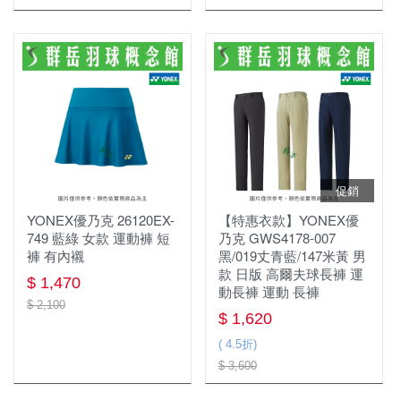
促銷
YONEX優乃克 26120EX-
【特惠衣款】YONEX優
749 藍綠 女款 運動褲 短
乃克 GWS4178-007
褲 有內襯
黑/019丈青藍/147米黃 男
款 日版 高爾夫球長褲 運
$ 1,470
動長褲 運動 長褲
$ 2,100
$ 1,620
( 4.5折)
$ 3,600