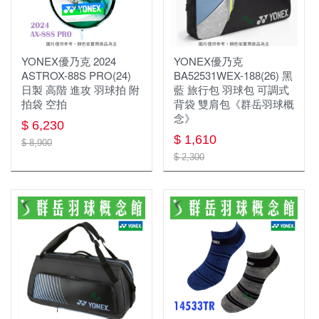
YONEX優乃克 2024
YONEX優乃克
ASTROX-88S PRO(24)
BA52531WEX-188(26) 黑
日製 高階 進攻 羽球拍 附
藍 旅行包 羽球包 可調式
拍袋 空拍
背袋 雙肩包《群岳羽球概
念》
$ 6,230
$ 1,610
$ 8,900
$ 2,300