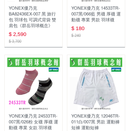
YONEX優乃克
YONEX優乃克 14533TR-
BA82436EX-007 黑 旅行
007黑/066藍 男襪 厚襪 運
包 羽球包 可調式背袋 雙
動襪 專業 男款 羽球襪
肩包《群岳羽球概念》
$ 180
$ 2,590
$ 240
$ 3,700
YONEX優乃克 24533TR-
YONEX優乃克 12046TR-
007黑/026粉 女襪 厚襪 運
011白/007黑 男款 運動褲
動襪 專業 女款 羽球襪
短褲 運動短褲