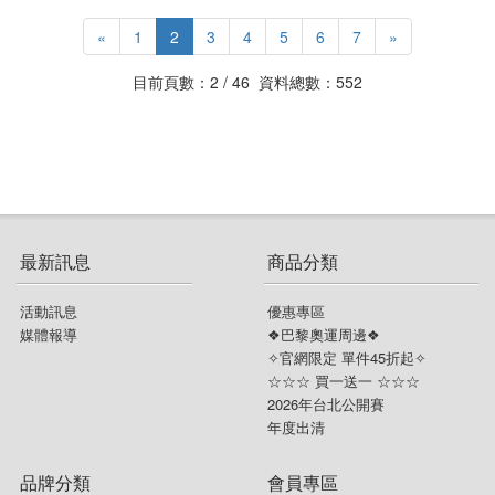
«
1
2
3
4
5
6
7
»
目前頁數：2 / 46 資料總數：552
最新訊息
商品分類
活動訊息
優惠專區
媒體報導
❖巴黎奧運周邊❖
✧官網限定 單件45折起✧
☆☆☆ 買一送一 ☆☆☆
2026年台北公開賽
年度出清
品牌分類
會員專區