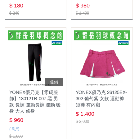
$ 180
$ 980
$ 240
$ 1,400
促銷
YONEX優乃克【零碼服
YONEX優乃克 26125EX-
飾】18012TR-007 黑 男
302 葡萄紫 女款 運動褲
款 長褲 運動長褲 運動 暖
短褲 有內襯
身 大人 修身
$ 1,400
$ 960
$ 2,000
( 6折)
$ 1,600