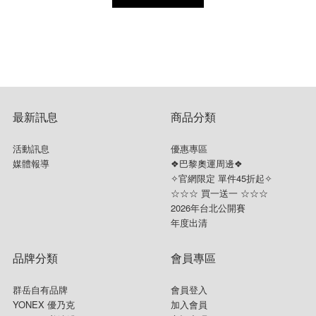
配件
鞋袋
護具
握把布
羽球矩形包/背包
☆ 指定球拍贈指定線
襪子&毛巾
頭帶&護腕
最新訊息
商品分類
活動訊息
優惠專區
媒體報導
❖巴黎奧運周邊❖
✧官網限定 單件45折起✧
☆☆☆ 買一送一 ☆☆☆
2026年台北公開賽
年度出清
品牌分類
會員專區
群岳自有品牌
會員登入
YONEX 優乃克
加入會員