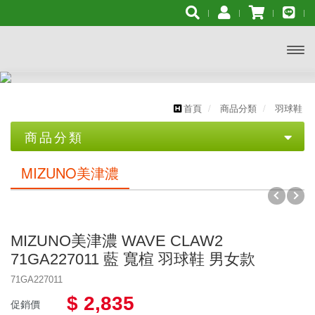
開啟
主選
首頁
商品分類
羽球鞋
單
商品分類
優惠專區
MIZUNO美津濃
【YONEX服飾促銷組合】➨ 3件組合再打7折
【YONEX服飾促銷組合】➨ 2件組合再打8折
MIZUNO美津濃 WAVE CLAW2
【YONEX優乃克】羽球拍$2300 買一送一
71GA227011 藍 寬楦 羽球鞋 男女款
71GA227011
【群岳 F4】★2代羽球拍 $3000買一送一★
$ 2,835
促銷價
【群岳 CY】★運動毛巾 $399買一送一★