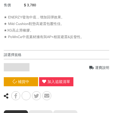
售價
$ 3,780
☆☆☆☆☆ 暑假限定 1組只要 2999 ☆☆☆☆☆ (球
拍/球鞋/襪子各1)
★ ENERZY發泡中底，增加回彈效果。
★ Mild Cushion鞋墊高避震包覆性佳。
限時優惠3件1000
★XG高止滑橡膠。
☆☆☆☆☆ 暑假限定 1組只要4999 ☆☆☆☆☆ (球
★ PoWnCe中底素材擁有與AP+相當避震&反發性。
拍/球鞋/襪子各1)
【群岳 F4】運動毛巾買一送一 ★吸水力強★
2026年台北公開賽
運費說明
☆☆☆ 買一送一 ☆☆☆
❖巴黎奧運周邊❖
補貨中
加入追蹤清單
✧官網限定 單件45折起✧
年度出清