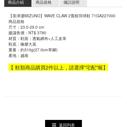
群岳嚴選 ⌔F4自有品牌⌔
✧٩ 優惠服飾 و✧
商品介紹
商品規格
備註說明
服飾
⏦ MIZUNO服飾 ⏦
【美津濃MIZUNO】WAVE CLAW 2寬楦羽球鞋 71GA227000
商品規格
慢跑鞋
男上衣
尺寸：23.0-29.0 cm
建議售價：NT$ 3780
羽球鞋
女上衣
材質：鞋面：透氣網布+人工皮革
鞋底：橡膠大底
YONEX優乃克
女下著
重量：約310g(27.0cm單腳)
產地：越南
MIZUNO美津濃
男下著
【 鞋類商品購買2件以上，請選擇"宅配"喔】
兒童款 羽球鞋
兒童款
羽球拍
羽球線
羽毛球
運動包款
返回列表