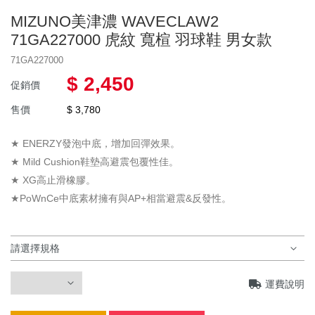
年度出清
MIZUNO美津濃 WAVECLAW2
群岳嚴選 ⌔F4自有品牌⌔
✧٩ 優惠服飾 و✧
71GA227000 虎紋 寬楦 羽球鞋 男女款
服飾
⏦ MIZUNO服飾 ⏦
71GA227000
$ 2,450
促銷價
慢跑鞋
男上衣
售價
$ 3,780
羽球鞋
女上衣
YONEX優乃克
★ ENERZY發泡中底，增加回彈效果。
女下著
★ Mild Cushion鞋墊高避震包覆性佳。
MIZUNO美津濃
男下著
★ XG高止滑橡膠。
★PoWnCe中底素材擁有與AP+相當避震&反發性。
兒童款 羽球鞋
兒童款
羽球拍
羽球線
運費說明
羽毛球