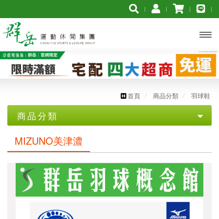
開啟
主選
單
首頁
商品分類
羽球鞋
商品分類
優惠專區
MIZUNO美津濃
【YONEX服飾促銷組合】➨ 3件組合再打7折
【YONEX服飾促銷組合】➨ 2件組合再打8折
【YONEX優乃克】羽球拍$2300 買一送一
【群岳 F4】★2代羽球拍 $3000買一送一★