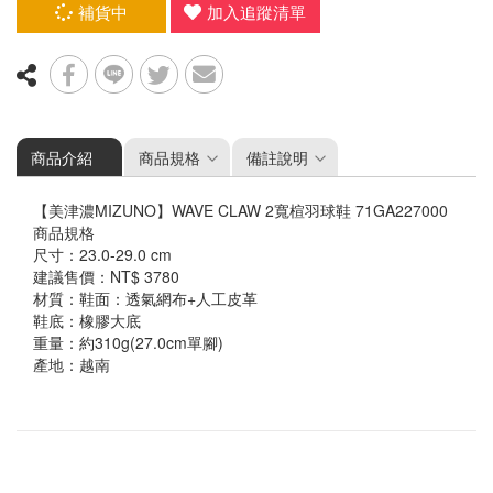
運動包款
補貨中
加入追蹤清單
配件
鞋袋
護具
握把布
羽球矩形包/背包
☆ 指定球拍贈指定線
襪子&毛巾
商品介紹
商品規格
備註說明
頭帶&護腕
【 鞋類商品購買2件以上，請選擇"宅配"喔】
【美津濃MIZUNO】WAVE CLAW 2寬楦羽球鞋 71GA227000
商品規格
尺寸：23.0-29.0 cm
建議售價：NT$ 3780
材質：鞋面：透氣網布+人工皮革
鞋底：橡膠大底
重量：約310g(27.0cm單腳)
產地：越南