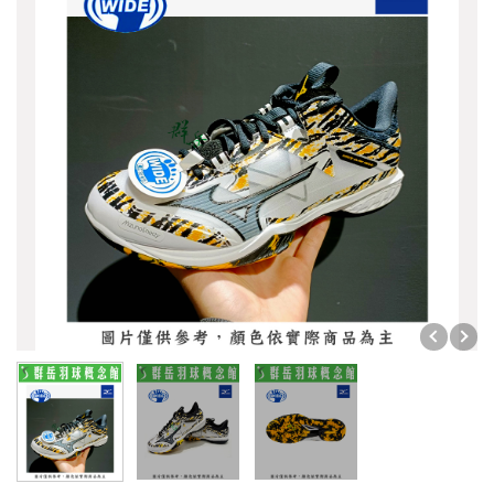
【群岳 CY】★運動毛巾 $399買一送一★
☆☆☆☆☆ 暑假限定 1組只要 2999 ☆☆☆☆☆ (球
拍/球鞋/襪子各1)
限時優惠3件1000
☆☆☆☆☆ 暑假限定 1組只要4999 ☆☆☆☆☆ (球
拍/球鞋/襪子各1)
【群岳 F4】運動毛巾買一送一 ★吸水力強★
2026年台北公開賽
☆☆☆ 買一送一 ☆☆☆
❖巴黎奧運周邊❖
✧官網限定 單件45折起✧