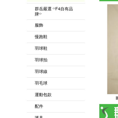
群岳嚴選 ⌔F4自有品
牌⌔
服飾
男上衣
慢跑鞋
女上衣
羽球鞋
女下著
YONEX優乃克
羽球拍
男下著
MIZUNO美津濃
羽球線
兒童款
兒童款 羽球鞋
羽毛球
運動包款
鞋袋
配件
羽球矩形包/背包
握把布
護具