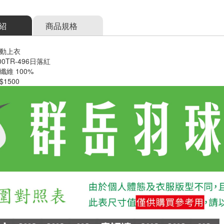
紹
商品規格
動上衣
0TR-496日落紅
維 100%
1500