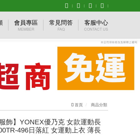
類
會員專區
常見問答
客服中心
MEMBER
FAQ
CONTACT US
品牌
會員登入
購物須知
產品詢問
 優乃克
加入會員
退換貨問題
聯絡我們
O美津濃
忘記密碼
促銷組合下單流程
異業結盟
ER慕樂
其他問題
首頁
商品分類
服飾】YONEX優乃克 女款運動長
000TR-496日落紅 女運動上衣 薄長