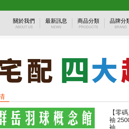
關於我們
最新訊息
商品分類
品牌分
ABOUT US
NEWS
PRODUCTS
BRAND
公司介紹
活動訊息
優惠專區
群岳自有
經營理念
媒體報導
2026年台北公開賽
YONEX
☆☆☆ 買一送一 ☆☆☆
MIZUN
❖巴黎奧運周邊❖
MUELL
✧官網限定 單件45折起✧
清
年度出清
【零碼
群岳嚴選 ⌔F4自有品牌⌔
袖 25
袖
服飾