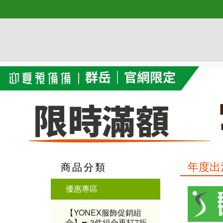
年度出
商品分類
優惠專區
【YONEX服飾促銷組
合】➨ 3件組合再打7折