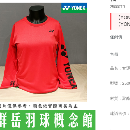
25000TR
慢跑鞋
【YO
羽球鞋
【YO
羽球拍
促銷價
羽球線
售價
羽毛球
品名：女
運動包款
配件
型號：250
護具
材質：聚酯纖
☆ 指定球拍贈指定線
建議售價：$
-