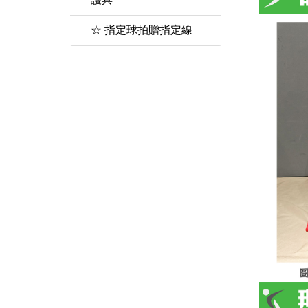
襪子&毛巾
☆ 指定球拍贈指定線
頭帶&護腕