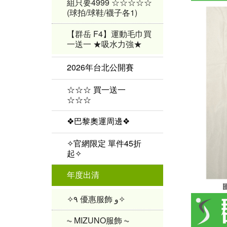
組只要4999 ☆☆☆☆☆
(球拍/球鞋/襪子各1)
【群岳 F4】運動毛巾買
一送一 ★吸水力強★
2026年台北公開賽
☆☆☆ 買一送一
☆☆☆
❖巴黎奧運周邊❖
✧官網限定 單件45折
起✧
年度出清
✧٩ 優惠服飾 و✧
⏦ MIZUNO服飾 ⏦