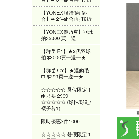
【YONEX服飾促銷組
合】➨ 2件組合再打8折
【YONEX優乃克】羽球
拍$2300 買一送一
【群岳 F4】★2代羽球
拍 $3000買一送一★
【群岳 CY】★運動毛
巾 $399買一送一★
☆☆☆☆☆ 暑假限定 1
組只要 2999
☆☆☆☆☆ (球拍/球鞋/
襪子各1)
限時優惠3件1000
☆☆☆☆☆ 暑假限定 1