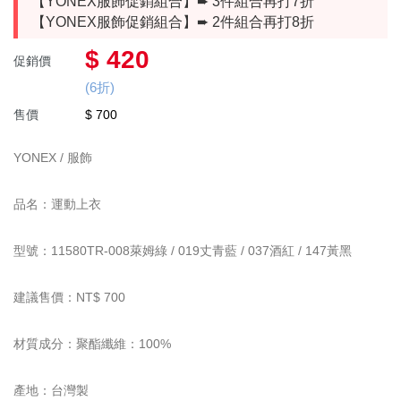
✧٩ 優惠服飾 و✧
【YONEX服飾促銷組合】➨ 3件組合再打7折
【YONEX服飾促銷組合】➨ 2件組合再打8折
⏦ MIZUNO服飾 ⏦
$ 420
促銷價
群岳嚴選 ⌔F4自有品牌⌔
(6折)
服飾
售價
$ 700
慢跑鞋
男上衣
YONEX / 服飾
羽球鞋
女上衣
品名：運動上衣
羽球拍
YONEX優乃克
女下著
型號：11580TR-008萊姆綠 / 019丈青藍 / 037酒紅 / 147黃黑
羽球線
MIZUNO美津濃
男下著
羽毛球
兒童款 羽球鞋
兒童款
建議售價：NT$ 700
運動包款
材質成分：聚酯纖維：100%
配件
鞋袋
產地：台灣製