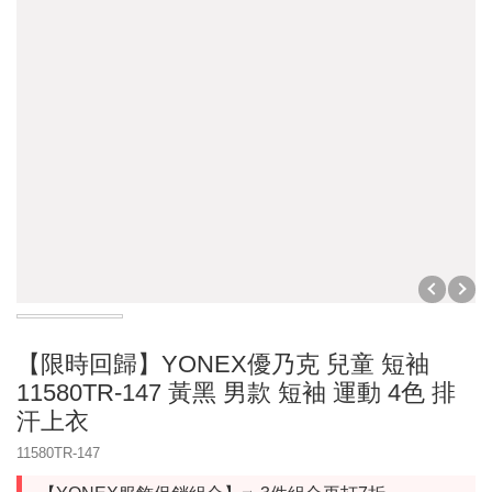
☆☆☆☆☆ 暑假限定 1組只要 2999 ☆☆☆☆☆ (球
拍/球鞋/襪子各1)
限時優惠3件1000
☆☆☆☆☆ 暑假限定 1組只要4999 ☆☆☆☆☆ (球
拍/球鞋/襪子各1)
【群岳 F4】運動毛巾買一送一 ★吸水力強★
2026年台北公開賽
☆☆☆ 買一送一 ☆☆☆
❖巴黎奧運周邊❖
【限時回歸】YONEX優乃克 兒童 短袖
11580TR-147 黃黑 男款 短袖 運動 4色 排
✧官網限定 單件45折起✧
汗上衣
年度出清
11580TR-147