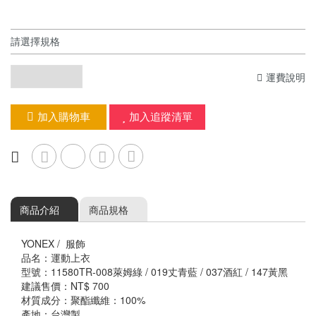
護具
握把布
羽球矩形包/背包
☆ 指定球拍贈指定線
襪子&毛巾
頭帶&護腕
運費說明
加入購物車
加入追蹤清單
商品介紹
商品規格
YONEX / 服飾
品名：運動上衣
型號：11580TR-008萊姆綠 / 019丈青藍 / 037酒紅 / 147黃黑
建議售價：NT$ 700
材質成分：聚酯纖維：100%
產地：台灣製