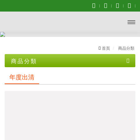
開啟
主選
首頁
商品分類
單
商品分類
優惠專區
年度出清
【YONEX服飾促銷組合】➨ 3件組合再打7折
【YONEX服飾促銷組合】➨ 2件組合再打8折
【YONEX優乃克】羽球拍$2300 買一送一
【群岳 F4】★2代羽球拍 $3000買一送一★
【群岳 CY】★運動毛巾 $399買一送一★