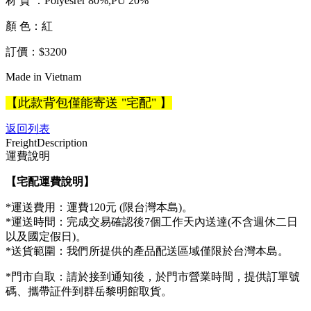
材 質 ：Polyesrer 80%,PU 20%
顏 色：紅
訂價：$3200
Made in Vietnam
【此款背包僅能寄送 "宅配" 】
返回列表
Freight
Description
運費說明
【宅配運費說明】
*運送費用：運費120元 (限台灣本島)。
*運送時間：完成交易確認後7個工作天內送達(不含週休二日
以及國定假日)。
*送貨範圍：我們所提供的產品配送區域僅限於台灣本島。
*門市自取：請於接到通知後，於門市營業時間，提供訂單號
碼、攜帶証件到群岳黎明館取貨。