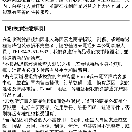
內，向客服人員連繫，並請在收到商品起算之七天內寄回，才
能享有完善的售後服務。
【退(換)貨注意事項】
在您收到貨品後如因非人為因素之商品損毀、刮傷、或運輸過
程造成包裝破損不完整者，請您儘速來電通知本公司客服人
員，TEL:04-2251-3682，我們會進行商品瑕疵或損壞鑑定，並
儘速將新品寄給您。
*不良品退還經過檢查與測試之後，若發現商品本身並無瑕
疵，消費者必須支付所有發生之相關費用。
*所有要辦理退貨或換貨的客戶皆需 E-mail或來電至群岳客服
中心，並在訂單內留言提供：訂單號碼，退、換貨原因，您的
姓名及聯絡電話，E-mail，地址，等確認後我們會請通知您將
商品寄回。
*若您所訂購之商品無問題而您欲退貨，退回的商品必須是全
新狀態，包括主要商品、使用手冊、註冊回函、週邊零件，否
則群岳有權拒絕接受退貨。
*若商品因消費者個人不當使用、拆卸，產生人為因素造成故
障、損毀、磨損、擦傷、刮傷、髒污、包裝破損不完整者，或