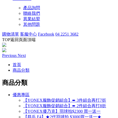
產品詢問
聯絡我們
異業結盟
其他問題
購物清單
客服中心
Facebook
04 2251 3682
TOP
返回頁面頂端
Previous
Next
首頁
商品分類
商品分類
優惠專區
【YONEX服飾促銷組合】➨ 3件組合再打7折
【YONEX服飾促銷組合】➨ 2件組合再打8折
【YONEX優乃克】羽球拍$2300 買一送一
【群岳 F4】★2代羽球拍 $3000買一送一★