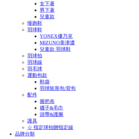
女下著
男下著
兒童款
慢跑鞋
羽球鞋
YONEX優乃克
MIZUNO美津濃
兒童款 羽球鞋
羽球拍
羽球線
羽毛球
運動包款
鞋袋
羽球矩形包/背包
配件
握把布
襪子&毛巾
頭帶&護腕
護具
☆ 指定球拍贈指定線
品牌分類