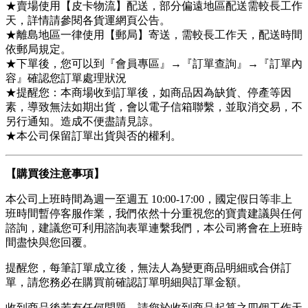
★賣場使用【皮卡物流】配送，部分偏遠地區配送需較長工作
天，詳情請參閱各貨運網頁公告。
★離島地區一律使用【郵局】寄送，需較長工作天，配送時間
依郵局規定。
★下單後，您可以到『會員專區』→『訂單查詢』→『訂單內
容』確認您訂單處理狀況
★提醒您：本商場收到訂單後，如商品因為缺貨、停產等因
素，導致無法如期出貨，會以電子信箱聯繫，並取消交易，不
另行通知。造成不便盡請見諒。
★本公司保留訂單出貨與否的權利。
【購買後注意事項】
本公司上班時間為週一至週五 10:00-17:00，國定假日等非上
班時間暫停客服作業，我們依然十分重視您的寶貴建議與任何
諮詢，建議您可利用諮詢表單連繫我們，本公司將會在上班時
間盡快與您回覆。
提醒您，每筆訂單成立後，無法人為變更商品明細或合併訂
單，請您務必在購買前確認訂單明細與訂單金額。
收到商品後若有任何問題，請您於收到商品起算之四個工作天