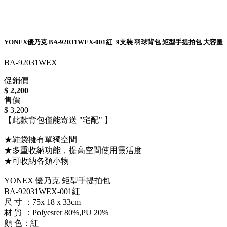
YONEX優乃克 BA-92031WEX-001紅_9支裝 羽球背包 矩型手提拍包 大容量
BA-92031WEX
促銷價
$ 2,200
售價
$ 3,200
【此款背包僅能寄送 "宅配" 】
★鞋袋擁有單獨空間
★多重收納功能，提高空間使用靈活度
★可收納各類小物
YONEX 優乃克 矩型手提拍包
BA-92031WEX-001紅
尺 寸 ：75x 18 x 33cm
材 質 ：Polyesrer 80%,PU 20%
顏 色：紅