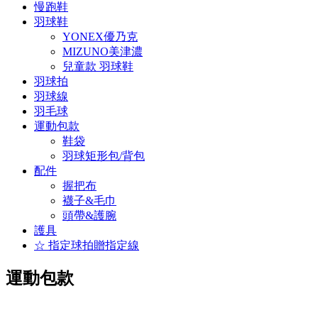
慢跑鞋
羽球鞋
YONEX優乃克
MIZUNO美津濃
兒童款 羽球鞋
羽球拍
羽球線
羽毛球
運動包款
鞋袋
羽球矩形包/背包
配件
握把布
襪子&毛巾
頭帶&護腕
護具
☆ 指定球拍贈指定線
運動包款