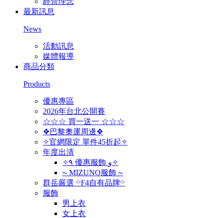
經營理念
最新訊息
News
活動訊息
媒體報導
商品分類
Products
優惠專區
2026年台北公開賽
☆☆☆ 買一送一 ☆☆☆
❖巴黎奧運周邊❖
✧官網限定 單件45折起✧
年度出清
✧٩ 優惠服飾 و✧
⏦ MIZUNO服飾 ⏦
群岳嚴選 ⌔F4自有品牌⌔
服飾
男上衣
女上衣