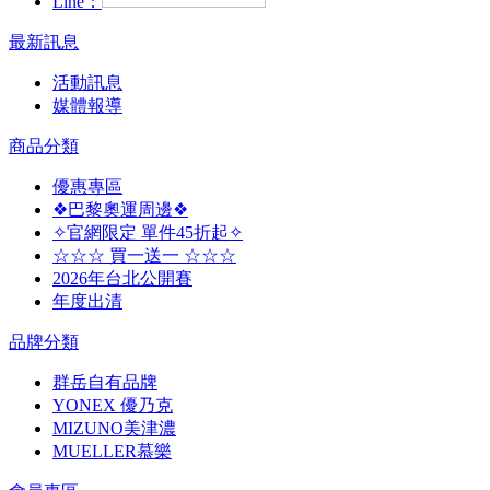
Line：
最新訊息
活動訊息
媒體報導
商品分類
優惠專區
❖巴黎奧運周邊❖
✧官網限定 單件45折起✧
☆☆☆ 買一送一 ☆☆☆
2026年台北公開賽
年度出清
品牌分類
群岳自有品牌
YONEX 優乃克
MIZUNO美津濃
MUELLER慕樂