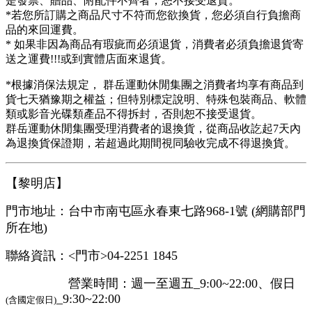
是發票、贈品、附配件不齊者，恕不接受退貨。
*若您所訂購之商品尺寸不符而您欲換貨，您必須自行負擔商
品的來回運費。
* 如果非因為商品有瑕疵而必須退貨，消費者必須負擔退貨寄
送之運費!!!或到實體店面來退貨。
*根據消保法規定， 群岳運動休閒集團之消費者均享有商品到
貨七天猶豫期之權益；但特別標定說明、特殊包裝商品、軟體
類或影音光碟類產品不得拆封，否則恕不接受退貨。
群岳運動休閒集團受理消費者的退換貨，從商品收訖起7天內
為退換貨保證期，若超過此期間視同驗收完成不得退換貨。
【黎明店】
門市地址：台中市南屯區永春東七路968-1號 (網購部門
所在地)
聯絡資訊：<門市>04-2251 1845
營業時間：週一至週五_9:00~22:00、假日
_9:30~22:00
(含國定假日)