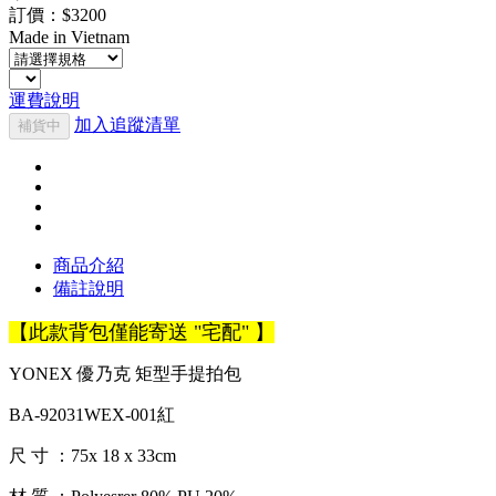
訂價：$3200
Made in Vietnam
運費說明
加入追蹤清單
補貨中
商品介紹
備註說明
【此款背包僅能寄送 "宅配" 】
YONEX 優乃克 矩型手提拍包
BA-92031WEX-001紅
尺 寸 ：75x 18 x 33cm