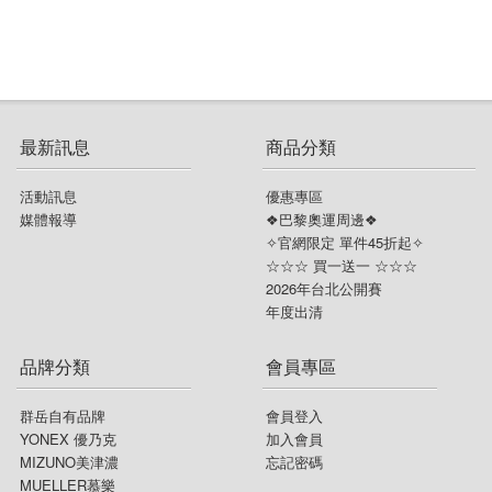
最新訊息
商品分類
活動訊息
優惠專區
媒體報導
❖巴黎奧運周邊❖
✧官網限定 單件45折起✧
☆☆☆ 買一送一 ☆☆☆
2026年台北公開賽
年度出清
品牌分類
會員專區
群岳自有品牌
會員登入
YONEX 優乃克
加入會員
MIZUNO美津濃
忘記密碼
MUELLER慕樂