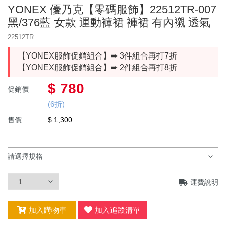
年度出清
YONEX 優乃克【零碼服飾】22512TR-007
✧٩ 優惠服飾 و✧
黑/376藍 女款 運動褲裙 褲裙 有內襯 透氣
22512TR
⏦ MIZUNO服飾 ⏦
【YONEX服飾促銷組合】➨ 3件組合再打7折
群岳嚴選 ⌔F4自有品牌⌔
【YONEX服飾促銷組合】➨ 2件組合再打8折
服飾
$ 780
促銷價
慢跑鞋
男上衣
(6折)
售價
$ 1,300
羽球鞋
女上衣
羽球拍
YONEX優乃克
女下著
羽球線
MIZUNO美津濃
男下著
運費說明
羽毛球
兒童款 羽球鞋
兒童款
運動包款
加入購物車
加入追蹤清單