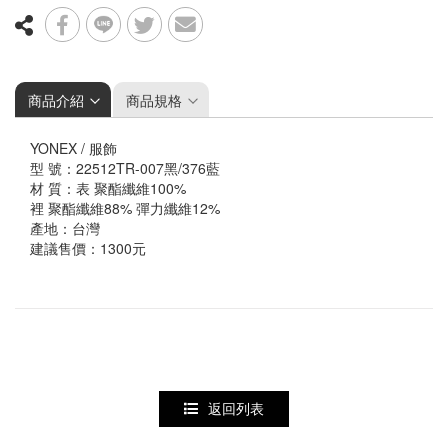
配件
鞋袋
護具
握把布
羽球矩形包/背包
☆ 指定球拍贈指定線
襪子&毛巾
商品介紹
商品規格
頭帶&護腕
YONEX / 服飾
型 號：22512TR-007黑/376藍
材 質：表 聚酯纖維100%
裡 聚酯纖維88% 彈力纖維12%
產地：台灣
建議售價：1300元
返回列表