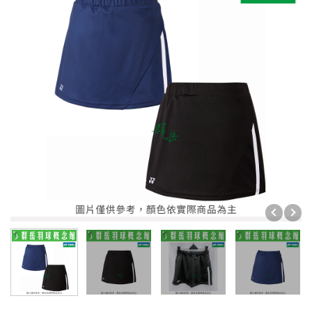
【群岳 CY】★運動毛巾 $399買一送一★
☆☆☆☆☆ 暑假限定 1組只要 2999 ☆☆☆☆☆ (球
拍/球鞋/襪子各1)
限時優惠3件1000
☆☆☆☆☆ 暑假限定 1組只要4999 ☆☆☆☆☆ (球
拍/球鞋/襪子各1)
【群岳 F4】運動毛巾買一送一 ★吸水力強★
2026年台北公開賽
☆☆☆ 買一送一 ☆☆☆
❖巴黎奧運周邊❖
✧官網限定 單件45折起✧