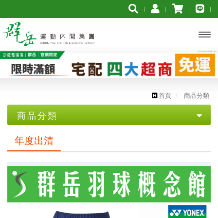
開啟
主選
單
首頁
商品分類
商品分類
優惠專區
年度出清
【YONEX服飾促銷組合】➨ 3件組合再打7折
【YONEX服飾促銷組合】➨ 2件組合再打8折
【YONEX優乃克】羽球拍$2300 買一送一
【群岳 F4】★2代羽球拍 $3000買一送一★