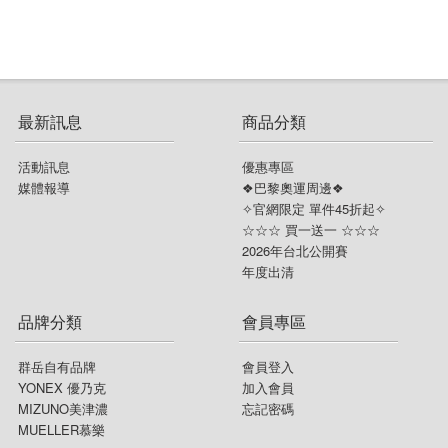
☆ 指定球拍贈指定線
襪子&毛巾
頭帶&護腕
最新訊息
商品分類
活動訊息
優惠專區
媒體報導
❖巴黎奧運周邊❖
✧官網限定 單件45折起✧
☆☆☆ 買一送一 ☆☆☆
2026年台北公開賽
年度出清
品牌分類
會員專區
群岳自有品牌
會員登入
YONEX 優乃克
加入會員
MIZUNO美津濃
忘記密碼
MUELLER慕樂