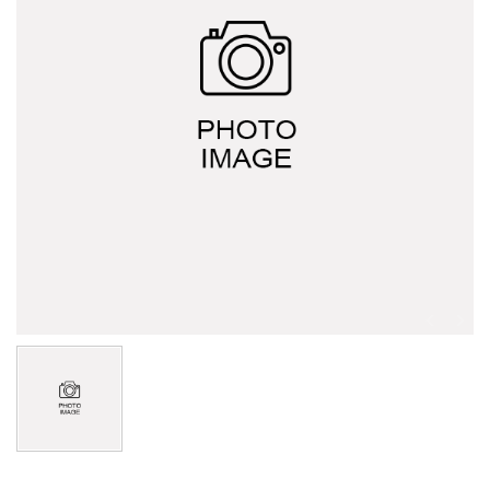
【群岳 CY】★運動毛巾 $399買一送一★
☆☆☆☆☆ 暑假限定 1組只要 2999 ☆☆☆☆☆ (球
拍/球鞋/襪子各1)
限時優惠3件1000
☆☆☆☆☆ 暑假限定 1組只要4999 ☆☆☆☆☆ (球
拍/球鞋/襪子各1)
【群岳 F4】運動毛巾買一送一 ★吸水力強★
2026年台北公開賽
☆☆☆ 買一送一 ☆☆☆
❖巴黎奧運周邊❖
✧官網限定 單件45折起✧