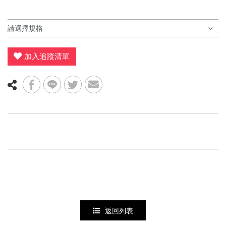
年度出清
群岳嚴選 ⌔F4自有品牌⌔
✧٩ 優惠服飾 و✧
服飾
⏦ MIZUNO服飾 ⏦
加入追蹤清單
慢跑鞋
男上衣
羽球鞋
女上衣
羽球拍
YONEX優乃克
女下著
羽球線
MIZUNO美津濃
男下著
羽毛球
兒童款 羽球鞋
兒童款
運動包款
配件
鞋袋
護具
握把布
羽球矩形包/背包
返回列表