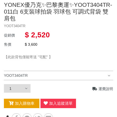
年度出清
YONEX優乃克✨巴黎奧運✨YOOT3404TR-
群岳嚴選 ⌔F4自有品牌⌔
✧٩ 優惠服飾 و✧
011白 6支裝球拍袋 羽球包 可調式背袋 雙
肩包
服飾
⏦ MIZUNO服飾 ⏦
YOOT3404TR
慢跑鞋
男上衣
$ 2,520
促銷價
羽球鞋
女上衣
售價
$ 3,600
羽球拍
YONEX優乃克
女下著
【此款背包僅能寄送 "宅配" 】
羽球線
MIZUNO美津濃
男下著
羽毛球
兒童款 羽球鞋
兒童款
運動包款
運費說明
配件
鞋袋
加入購物車
加入追蹤清單
護具
握把布
羽球矩形包/背包