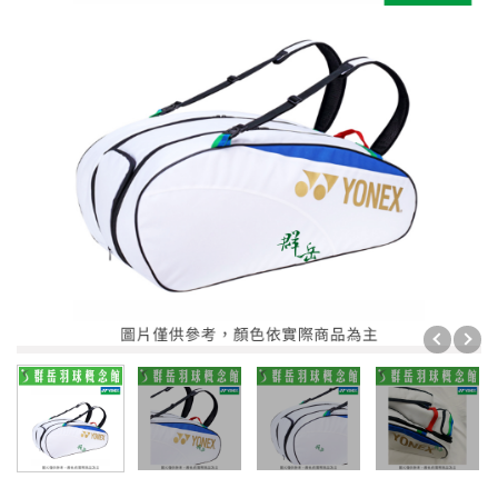
【群岳 CY】★運動毛巾 $399買一送一★
☆☆☆☆☆ 暑假限定 1組只要 2999 ☆☆☆☆☆ (球
拍/球鞋/襪子各1)
限時優惠3件1000
☆☆☆☆☆ 暑假限定 1組只要4999 ☆☆☆☆☆ (球
拍/球鞋/襪子各1)
【群岳 F4】運動毛巾買一送一 ★吸水力強★
2026年台北公開賽
☆☆☆ 買一送一 ☆☆☆
❖巴黎奧運周邊❖
✧官網限定 單件45折起✧