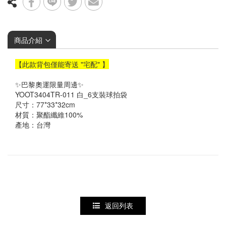
☆ 指定球拍贈指定線
襪子&毛巾
頭帶&護腕
商品介紹
【此款背包僅能寄送 "宅配" 】
✨巴黎奧運限量周邊✨
YOOT3404TR-011 白_6支裝球拍袋
尺寸：77*33*32cm
材質：聚酯纖維100%
產地：台灣
返回列表