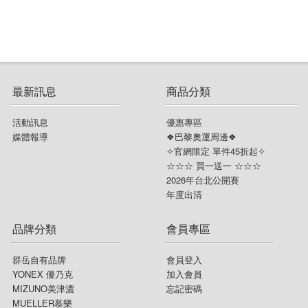
最新訊息
商品分類
活動訊息
優惠專區
媒體報導
❖巴黎奧運周邊❖
✧官網限定 單件45折起✧
☆☆☆ 買一送一 ☆☆☆
2026年台北公開賽
年度出清
品牌分類
會員專區
群岳自有品牌
會員登入
YONEX 優乃克
加入會員
MIZUNO美津濃
忘記密碼
MUELLER慕樂