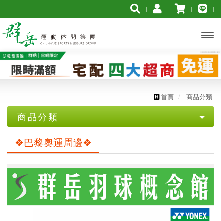
開啟
主選
單
首頁
商品分類
商品分類
優惠專區
❖巴黎奧運周邊❖
【YONEX服飾促銷組合】➨ 3件組合再打7折
【YONEX服飾促銷組合】➨ 2件組合再打8折
【YONEX優乃克】羽球拍$2300 買一送一
【群岳 F4】★2代羽球拍 $3000買一送一★