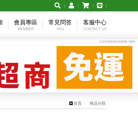
類
會員專區
常見問答
客服中心
MEMBER
FAQ
CONTACT US
品牌
會員登入
購物須知
產品詢問
 優乃克
加入會員
退換貨問題
聯絡我們
O美津濃
忘記密碼
促銷組合下單流程
異業結盟
ER慕樂
其他問題
首頁
商品分類