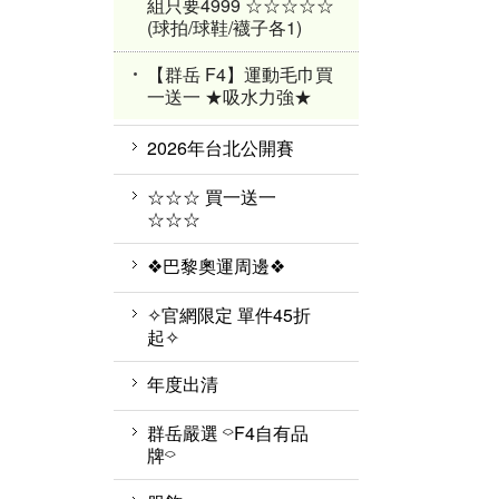
組只要4999 ☆☆☆☆☆
(球拍/球鞋/襪子各1)
【群岳 F4】運動毛巾買
一送一 ★吸水力強★
2026年台北公開賽
☆☆☆ 買一送一
☆☆☆
❖巴黎奧運周邊❖
✧官網限定 單件45折
起✧
年度出清
✧٩ 優惠服飾 و✧
群岳嚴選 ⌔F4自有品
牌⌔
⏦ MIZUNO服飾 ⏦