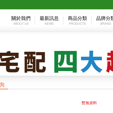
關於我們
最新訊息
商品分類
品牌分
ABOUT US
NEWS
PRODUCTS
BRAND
公司介紹
活動訊息
優惠專區
群岳自有
經營理念
媒體報導
2026年台北公開賽
YONEX
☆☆☆ 買一送一 ☆☆☆
MIZUN
❖巴黎奧運周邊❖
MUELL
✧官網限定 單件45折起✧
詢
年度出清
群岳嚴選 ⌔F4自有品牌⌔
暫無資料
服飾