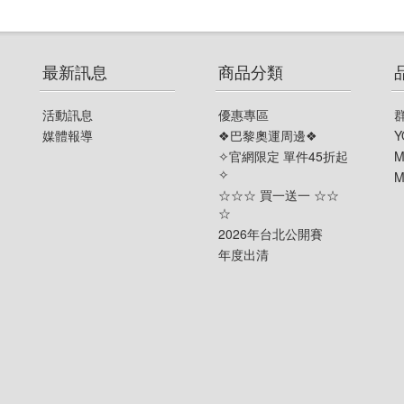
最新訊息
商品分類
活動訊息
優惠專區
媒體報導
❖巴黎奧運周邊❖
Y
✧官網限定 單件45折起
M
✧
M
☆☆☆ 買一送一 ☆☆
☆
2026年台北公開賽
年度出清