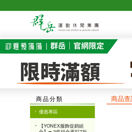
商品查
商品分類
優惠專區
【YONEX服飾促銷組
合】➨ 3件組合再打7折