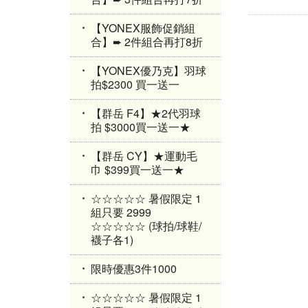
【YONEX服飾促銷組
合】➨ 2件組合再打8折
【YONEX優乃克】羽球
拍$2300 買一送一
【群岳 F4】★2代羽球
拍 $3000買一送一★
【群岳 CY】★運動毛
巾 $399買一送一★
☆☆☆☆☆ 暑假限定 1
組只要 2999
☆☆☆☆☆ (球拍/球鞋/
襪子各1)
限時優惠3件1000
☆☆☆☆☆ 暑假限定 1