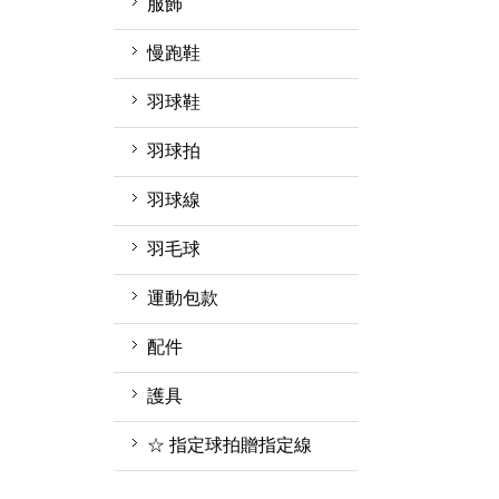
服飾
男上衣
慢跑鞋
女上衣
羽球鞋
女下著
YONEX優乃克
羽球拍
男下著
MIZUNO美津濃
羽球線
兒童款
兒童款 羽球鞋
羽毛球
運動包款
鞋袋
配件
羽球矩形包/背包
握把布
護具
襪子&毛巾
☆ 指定球拍贈指定線
頭帶&護腕