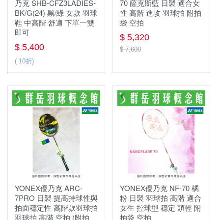
☆ 指定球拍贈指定線
襪子&毛巾
乃克 SHB-CFZ3LADIES-
70 薩克斯藍 日製 適合女
BK/G(24) 黑/綠 女款 羽球
性 高階 進攻 羽球拍 附拍
鞋 中高階 舒適 下單一雙
袋 空拍
頭帶&護腕
即可
$ 5,320
$ 5,400
$ 7,600
( 10折)
YONEX優乃克 ARC-
YONEX優乃克 NF-70 橘
7PRO 日製 提高持球性與
粉 日製 羽球拍 高階 適合
拍面穩定性 高階款羽球拍
女生 控球型 穩定 頭輕 附
羽球拍 高階 空拍 (附拍
拍袋 空拍