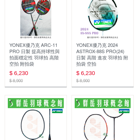
【群岳 CY】★運動毛巾 $399買一送一★
☆☆☆☆☆ 暑假限定 1組只要 2999 ☆☆☆☆☆ (球
拍/球鞋/襪子各1)
限時優惠3件1000
YONEX優乃克 ARC-11
YONEX優乃克 2024
PRO 日製 提高持球性與
ASTROX-88S PRO(24)
☆☆☆☆☆ 暑假限定 1組只要4999 ☆☆☆☆☆ (球
拍面穩定性 羽球拍 高階
日製 高階 進攻 羽球拍 附
拍/球鞋/襪子各1)
空拍 附拍袋
拍袋 空拍
$ 6,230
$ 6,230
【群岳 F4】運動毛巾買一送一 ★吸水力強★
$ 8,900
$ 8,900
2026年台北公開賽
☆☆☆ 買一送一 ☆☆☆
❖巴黎奧運周邊❖
✧官網限定 單件45折起✧