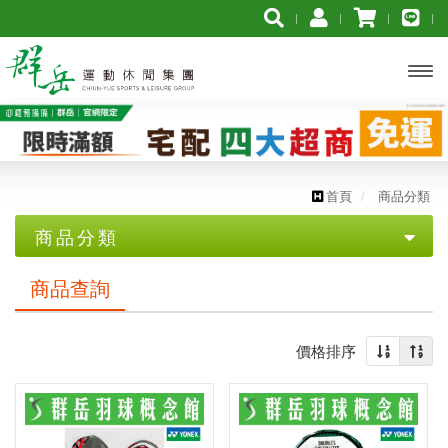
開啟
主選
單
首頁
商品分類
商品分類
優惠專區
商品查詢
【YONEX服飾促銷組合】➨ 3件組合再打7折
價格排序
【YONEX服飾促銷組合】➨ 2件組合再打8折
【YONEX優乃克】羽球拍$2300 買一送一
【群岳 F4】★2代羽球拍 $3000買一送一★