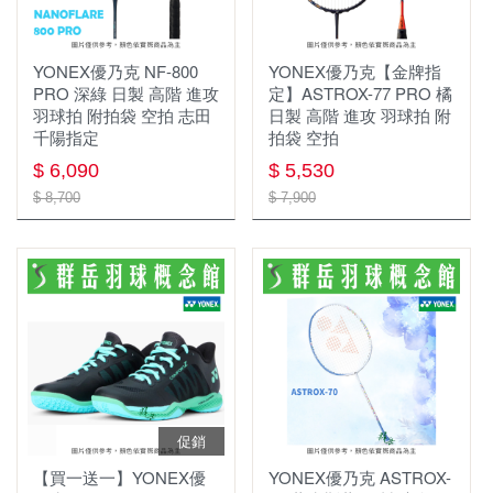
年度出清
群岳嚴選 ⌔F4自有品牌⌔
✧٩ 優惠服飾 و✧
YONEX優乃克 NF-800
YONEX優乃克【金牌指
服飾
⏦ MIZUNO服飾 ⏦
PRO 深綠 日製 高階 進攻
定】ASTROX-77 PRO 橘
羽球拍 附拍袋 空拍 志田
日製 高階 進攻 羽球拍 附
慢跑鞋
男上衣
千陽指定
拍袋 空拍
$ 6,090
$ 5,530
羽球鞋
女上衣
$ 8,700
$ 7,900
羽球拍
YONEX優乃克
女下著
羽球線
MIZUNO美津濃
男下著
羽毛球
兒童款 羽球鞋
兒童款
運動包款
配件
鞋袋
促銷
護具
握把布
羽球矩形包/背包
【買一送一】YONEX優
YONEX優乃克 ASTROX-