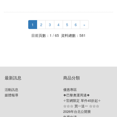
1
2
3
4
5
6
»
目前頁數：1 / 65 資料總數：581
最新訊息
商品分類
活動訊息
優惠專區
媒體報導
❖巴黎奧運周邊❖
✧官網限定 單件45折起✧
☆☆☆ 買一送一 ☆☆☆
2026年台北公開賽
年度出清