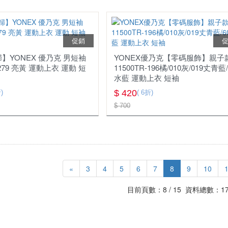
促銷
】YONEX 優乃克 男短袖
YONEX優乃克【零碼服飾】親子
-279 亮黃 運動上衣 運動 短
11500TR-196橘/010灰/019丈青藍/
水藍 運動上衣 短袖
$ 420
)
( 6折)
$ 700
«
3
4
5
6
7
8
9
10
目前頁數：8 / 15 資料總數：17