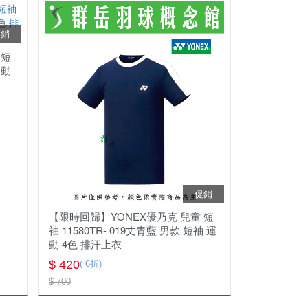
促銷
 短
運動
促銷
【限時回歸】YONEX優乃克 兒童 短
袖 11580TR- 019丈青藍 男款 短袖 運
動 4色 排汗上衣
$ 420
( 6折)
$ 700