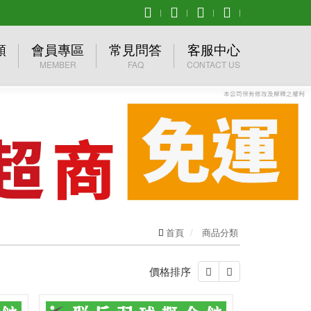
類
會員專區
常見問答
客服中心
MEMBER
FAQ
CONTACT US
品牌
會員登入
購物須知
產品詢問
 優乃克
加入會員
退換貨問題
聯絡我們
O美津濃
忘記密碼
促銷組合下單流程
異業結盟
ER慕樂
其他問題
首頁
商品分類
價格排序