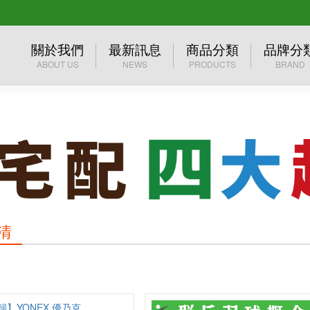
關於我們
最新訊息
商品分類
品牌分
ABOUT US
NEWS
PRODUCTS
BRAND
公司介紹
活動訊息
優惠專區
群岳自有
經營理念
媒體報導
2026年台北公開賽
YONEX
☆☆☆ 買一送一 ☆☆☆
MIZUN
❖巴黎奧運周邊❖
MUELL
✧官網限定 單件45折起✧
清
年度出清
群岳嚴選 ⌔F4自有品牌⌔
服飾