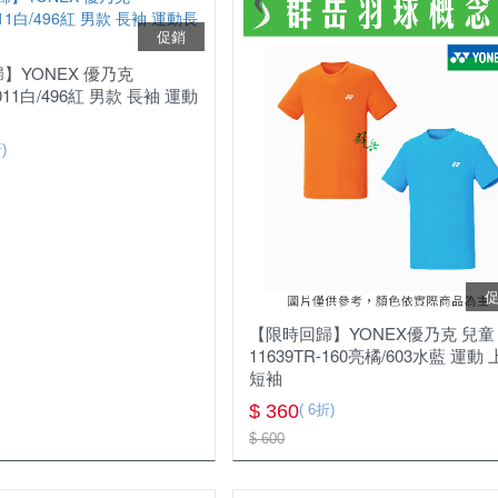
促銷
慢跑鞋
】YONEX 優乃克
羽球鞋
-011白/496紅 男款 長袖 運動
羽球拍
)
羽球線
羽毛球
運動包款
配件
【限時回歸】YONEX優乃克 兒童
11639TR-160亮橘/603水藍 運動
護具
短袖
$ 360
( 6折)
☆ 指定球拍贈指定線
$ 600