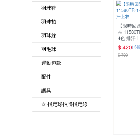
女上衣
羽球鞋
女下著
YONEX優乃克
羽球拍
【限時回歸
袖 11580
男下著
MIZUNO美津濃
羽球線
4色 排汗
兒童款
兒童款 羽球鞋
$ 420
( 6折
羽毛球
$ 700
運動包款
鞋袋
配件
羽球矩形包/背包
握把布
護具
襪子&毛巾
☆ 指定球拍贈指定線
頭帶&護腕