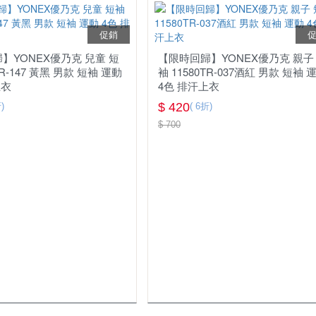
促銷
】YONEX優乃克 兒童 短
【限時回歸】YONEX優乃克 親子
TR-147 黃黑 男款 短袖 運動
袖 11580TR-037酒紅 男款 短袖 
上衣
4色 排汗上衣
$ 420
)
( 6折)
$ 700