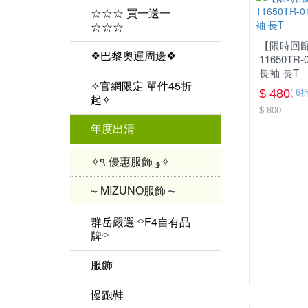
☆☆☆ 買一送一
☆☆☆
【限時回歸
❖巴黎奧運周邊❖
11650TR
長袖 長T
✧官網限定 單件45折
$ 480
( 6折
起✧
$ 800
年度出清
✧٩ 優惠服飾 و✧
⏦ MIZUNO服飾 ⏦
群岳嚴選 ⌔F4自有品
牌⌔
服飾
男上衣
慢跑鞋