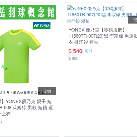
YONEX 優乃克【零碼服飾】
11560TR-007(20)黑 李宗偉 男運
衣 排汗衫 短袖
$ 540
( 6折)
$ 900
促銷
】YONEX優乃克 親子 短
TR-008 萊姆綠 男款 短袖 運
汗上衣
)