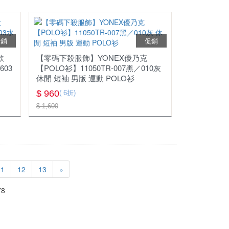
促銷
促銷
款
【零碼下殺服飾】YONEX優乃克
603
【POLO衫】11050TR-007黑／010灰
休閒 短袖 男版 運動 POLO衫
$ 960
( 6折)
$ 1,600
11
12
13
»
8