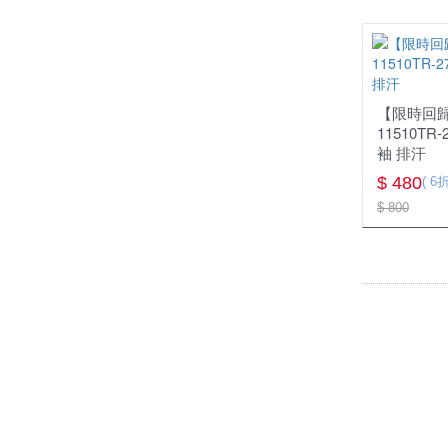
【限時回歸
11510TR
袖 排汗
$ 480
( 6折
$ 800