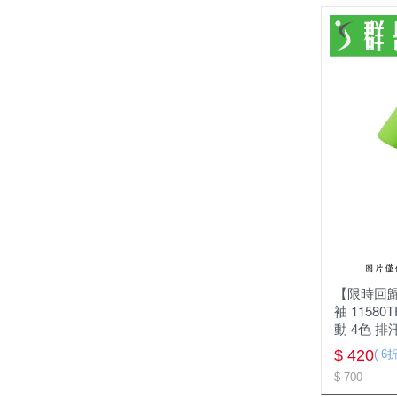
【限時回歸
袖 11580
動 4色 排
$ 420
( 6折
$ 700