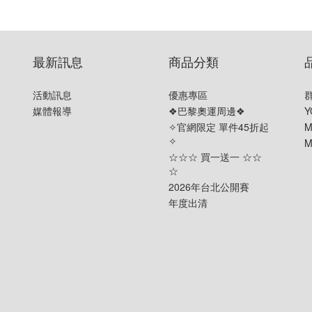
最新訊息
商品分類
活動訊息
優惠專區
媒體報導
❖巴黎奧運周邊❖
Y
✧官網限定 單件45折起
M
✧
M
☆☆☆ 買一送一 ☆☆
☆
2026年台北公開賽
年度出清