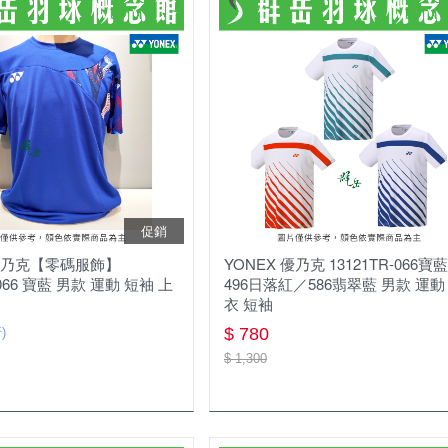
促銷
 優乃克【零碼服飾】
YONEX 優乃克 13121TR-066寶
-066 寶藍 男款 運動 短袖 上
496日落紅／586翡翠藍 男款 運動
衣 短袖
$ 780
)
$ 1,300