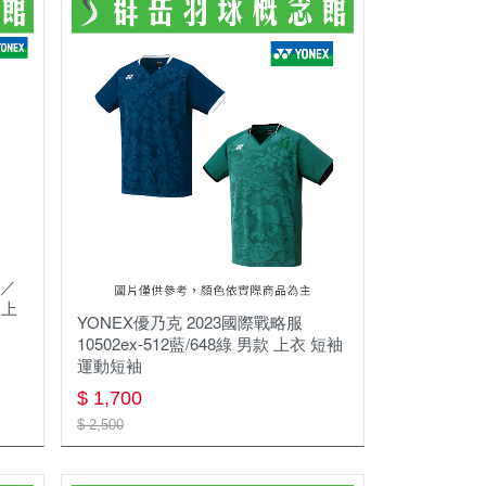
藍／
 上
YONEX優乃克 2023國際戰略服
10502ex-512藍/648綠 男款 上衣 短袖
運動短袖
$ 1,700
$ 2,500