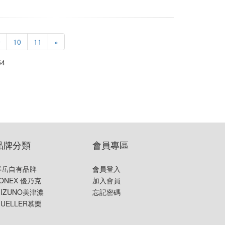
9
10
11
»
4
品牌分類
會員專區
群岳自有品牌
會員登入
ONEX 優乃克
加入會員
IZUNO美津濃
忘記密碼
UELLER慕樂