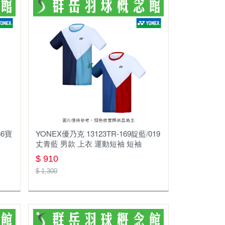
66寶
YONEX優乃克 13123TR-169靛藍/019
丈青藍 男款 上衣 運動短袖 短袖
$ 910
$ 1,300