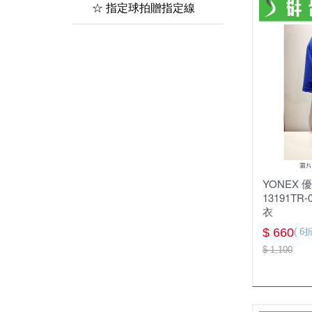
襪子&毛巾
☆ 指定球拍贈指定線
頭帶&護腕
YONEX
13191TR
衣
$ 660
( 6折
$ 1,100