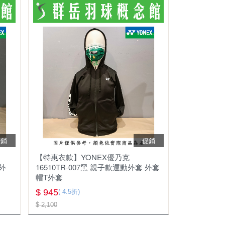
促銷
促銷
【特惠衣款】YONEX優乃克
 外
16510TR-007黑 親子款運動外套 外套
帽T外套
$ 945
( 4.5折)
$ 2,100