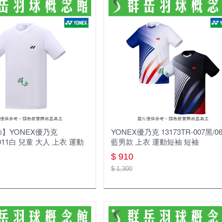
慢跑鞋
羽球鞋
羽球拍
羽球線
羽毛球
運動包款
】YONEX優乃克
YONEX優乃克 13173TR-007黑/0
-011白 兒童 大人 上衣 運動
藍男款 上衣 運動短袖 短袖
配件
$ 910
護具
$ 1,300
☆ 指定球拍贈指定線