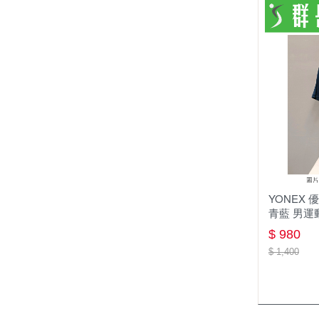
YONEX 優乃
青藍 男運
$ 980
$ 1,400