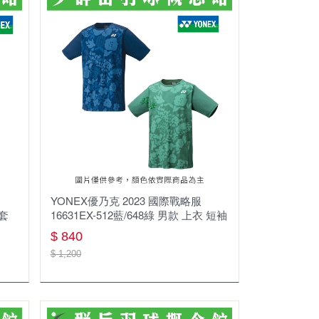
YONEX優乃克 2023 國際戰略服
外套
16631EX-512藍/648綠 男款 上衣 短袖
$ 840
$ 1,200