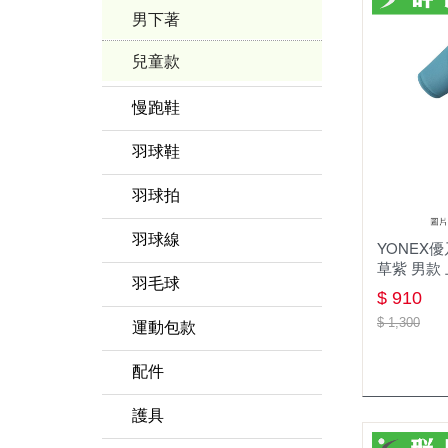
男下著
兒童款
慢跑鞋
羽球鞋
YONEX優乃克
羽球拍
MIZUNO美津濃
羽球線
YONEX優乃
草紫 男款
兒童款 羽球鞋
羽毛球
$ 910
$ 1,300
運動包款
鞋袋
配件
羽球矩形包/背包
握把布
護具