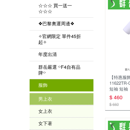
☆☆☆ 買一送一
☆☆☆
❖巴黎奧運周邊❖
✧官網限定 單件45折
起✧
年度出清
✧٩ 優惠服飾 و✧
群岳嚴選 ⌔F4自有品
牌⌔
【特惠服飾
⏦ MIZUNO服飾 ⏦
11622TR
服飾
短袖 短袖
$ 460
男上衣
$ 660
女上衣
女下著