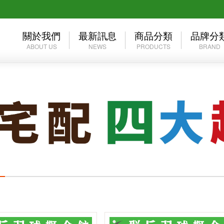
關於我們
最新訊息
商品分類
品牌分
ABOUT US
NEWS
PRODUCTS
BRAND
公司介紹
活動訊息
優惠專區
群岳自有
經營理念
媒體報導
2026年台北公開賽
YONEX
☆☆☆ 買一送一 ☆☆☆
MIZUN
❖巴黎奧運周邊❖
MUELL
✧官網限定 單件45折起✧
年度出清
群岳嚴選 ⌔F4自有品牌⌔
服飾