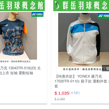
克 13043TR-019(23) 丈
動上衣 短袖 運動短袖
【特惠衣款】 YONEX 優乃克
17020TR-011白 親子款 運動外套
套
$ 1,035
( 4.5折)
$ 2,300