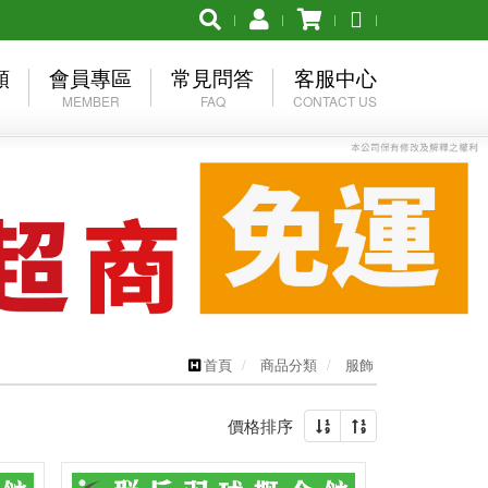
類
會員專區
常見問答
客服中心
MEMBER
FAQ
CONTACT US
品牌
會員登入
購物須知
產品詢問
 優乃克
加入會員
退換貨問題
聯絡我們
O美津濃
忘記密碼
促銷組合下單流程
異業結盟
ER慕樂
其他問題
首頁
商品分類
服飾
價格排序