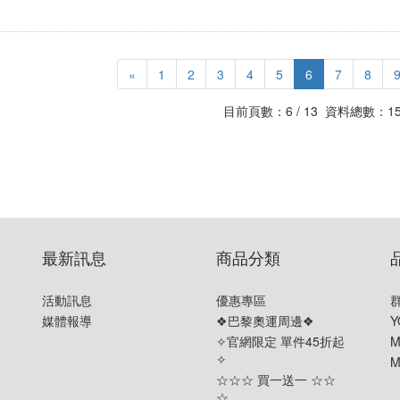
«
1
2
3
4
5
6
7
8
目前頁數：6 / 13 資料總數：15
最新訊息
商品分類
活動訊息
優惠專區
媒體報導
❖巴黎奧運周邊❖
Y
✧官網限定 單件45折起
M
✧
M
☆☆☆ 買一送一 ☆☆
☆